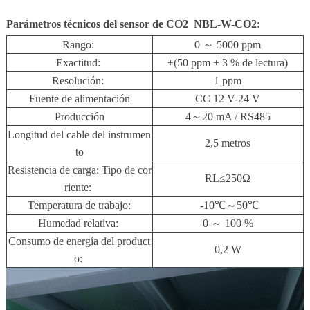
Parámetros técnicos del sensor de CO2 NBL-W-CO2:
Rango:
0 ～ 5000 ppm
Exactitud:
±(50 ppm + 3 % de lectura)
Resolución:
1 ppm
Fuente de alimentación
CC 12 V-24 V
Producción
4～20 mA / RS485
Longitud del cable del instrumen
2,5 metros
to
Resistencia de carga: Tipo de cor
RL≤250Ω
riente:
Temperatura de trabajo:
-10℃～50℃
Humedad relativa:
0 ～ 100 %
Consumo de energía del product
0,2 W
o: