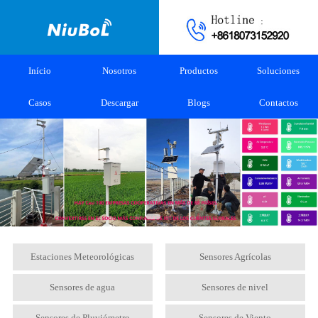
Início
Nosotros
Productos
Soluciones
Casos
Descargar
Blogs
Contactos
Estaciones Meteorológicas
Sensores Agrícolas
Sensores de agua
Sensores de nivel
Sensores de Pluviómetro
Sensores de Viento