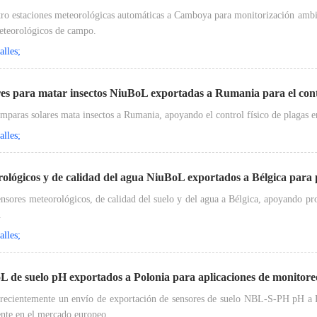
o estaciones meteorológicas automáticas a Camboya para monitorización ambient
meteorológicos de campo.
lles;
es para matar insectos NiuBoL exportadas a Rumania para el contr
paras solares mata insectos a Rumania, apoyando el control físico de plagas en 
lles;
ológicos y de calidad del agua NiuBoL exportados a Bélgica para
sores meteorológicos, de calidad del suelo y del agua a Bélgica, apoyando pro
.
lles;
 de suelo pH exportados a Polonia para aplicaciones de monitore
ecientemente un envío de exportación de sensores de suelo NBL-S-PH pH a Pol
gente en el mercado europeo.