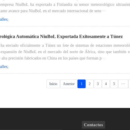
 empresa NiuBoL ha exportado a Finlandia su sensor meteorológico ultrasóni
ante avance para NiuBoL en el mercado internacional de sens···
lles;
rológica Automática NiuBoL Exportada Exitosamente a Túnez
 ha enviado oficialmente a Túnez un lote de sistemas de estaciones meteorol
expansión de NiuBoL en el mercado del norte de África, sino que también re
alta precisión fabricados en China en los países que forman p···
lles;
···
Início
Anterior
1
2
3
4
5
Contactos