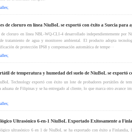
lles;
nes de cloruro en línea NiuBoL se exportó con éxito a Suecia para
s de cloruro en línea NBL-WQ-CLI-4 desarrollado independientemente por Niu
o nivel en el norte de Europa
 de tratamiento de agua y monitoreo ambiental. El producto adopta tecnolo
icación de protección IP68 ​​y compensación automática de tempe···
lles;
tátil de temperatura y humedad del suelo de NiuBoL se exportó con
uBoL Technology exportó con éxito un lote de probadores portátiles de tem
a de precisión local
a aduana de Filipinas y se ha entregado al cliente, lo que marca otro avance 
lles;
lógico Ultrasónico 6-en-1 NiuBoL Exportado Exitosamente a Finl
ógico ultrasónico 6 en 1 de NiuBoL se ha exportado con éxito a Finlandia, lo