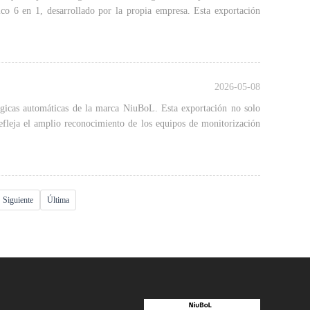
co 6 en 1, desarrollado por la propia empresa. Esta exportación
2026-05-08
ógicas automáticas de la marca NiuBoL. Esta exportación no solo
fleja el amplio reconocimiento de los equipos de monitorización
Siguiente
Última