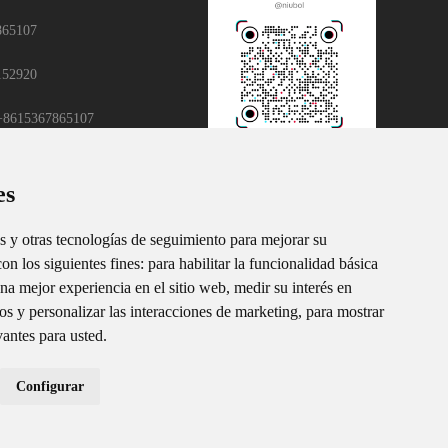
865107
152920
8615367865107
.com
TiKToK
es
, Distrito D, Parque Industrial Houhu, Distrito Yuelu, Ciudad de
de Hunan, China
es y otras tecnologías de seguimiento para mejorar su
on los siguientes fines:
para habilitar la funcionalidad básica
na mejor experiencia en el sitio web
,
medir su interés en
os y personalizar las interacciones de marketing
,
para mostrar
antes para usted
.
Configurar
Facebook
/
LinkedIn
/
Preferencias de cookies