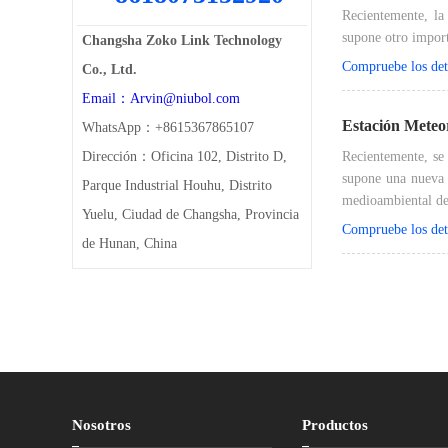
Recientemente, la
supone otro import
Changsha Zoko Link Technology
Compruebe los deta
Co., Ltd.
Email：Arvin@niubol.com
Estación Meteo
WhatsApp：+8615367865107
Dirección：Oficina 102, Distrito D,
Recientemente, se
supone una nueva 
Parque Industrial Houhu, Distrito
medioambiental de 
Yuelu, Ciudad de Changsha, Provincia
Compruebe los deta
de Hunan, China
Nosotros
Productos