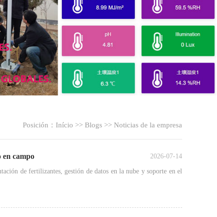
Posición：
Início
>>
Blogs
>>
Noticias de la empresa
lo en campo
2026-07-14
tación de fertilizantes, gestión de datos en la nube y soporte en el