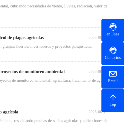
al, cubriendo necesidades de viento, lluvias, radiación, valor de
en línea
ol de plagas agrícolas
2026-06-23
granjas, huertos, invernaderos y proyectos paisajísticos.
Contactos
 proyectos de monitoreo ambiental
2026-06-23
yectos de monitoreo ambiental, agricultura, tratamiento de agua y
Email
Top
o agrícola
2026-06-15
onia, respaldando pruebas de suelos agrícolas y aplicaciones de