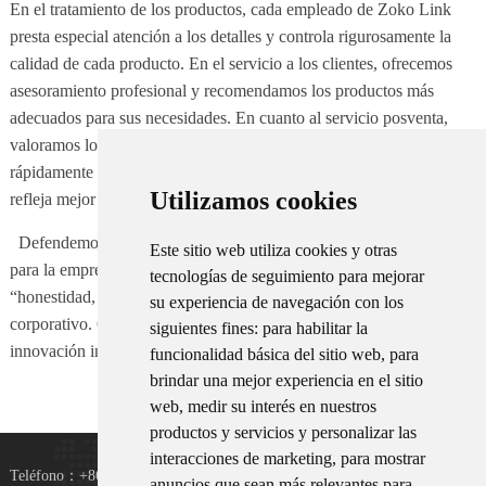
En el tratamiento de los productos, cada empleado de Zoko Link
presta especial atención a los detalles y controla rigurosamente la
calidad de cada producto. En el servicio a los clientes, ofrecemos
asesoramiento profesional y recomendamos los productos más
adecuados para sus necesidades. En cuanto al servicio posventa,
valoramos los comentarios de cada cliente y respondemos
rápidamente a sus necesidades. Un servicio posventa completo
Utilizamos cookies
refleja mejor el verdadero valor de un producto.
Defendemos los valores fundamentales de “resolver problemas
Este sitio web utiliza cookies y otras
para la empresa y crear valor para nuestros socios”, y adoptamos la
tecnologías de seguimiento para mejorar
“honestidad, tolerancia, innovación y servicio” como espíritu
su experiencia de navegación con los
corporativo. Creamos valor para nuestros clientes mediante la
siguientes fines:
para habilitar la
innovación independiente y una cooperación sincera.
funcionalidad básica del sitio web
,
para
brindar una mejor experiencia en el sitio
web
,
medir su interés en nuestros
productos y servicios y personalizar las
interacciones de marketing
,
para mostrar
Teléfono：+8615367865107
anuncios que sean más relevantes para