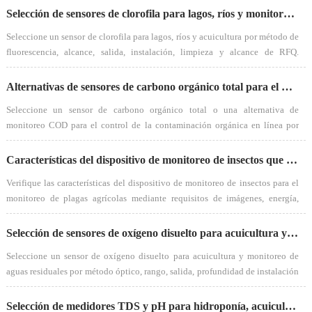
Selección de sensores de clorofila para lagos, ríos y monitoreo de acuicultura
Seleccione un sensor de clorofila para lagos, ríos y acuicultura por método de
fluorescencia, alcance, salida, instalación, limpieza y alcance de RFQ.
Consulte a NiuBoL para obtener más detalles.
Alternativas de sensores de carbono orgánico total para el monitoreo de la contaminación orgánica en línea
Seleccione un sensor de carbono orgánico total o una alternativa de
monitoreo COD para el control de la contaminación orgánica en línea por
objetivo de parámetro, rango, producción y mantenimiento. Pregúntale a
NiuBoL.
Características del dispositivo de monitoreo de insectos que los compradores deben verificar antes de realizar la compra
Verifique las características del dispositivo de monitoreo de insectos para el
monitoreo de plagas agrícolas mediante requisitos de imágenes, energía,
comunicación, instalación, mantenimiento y generación de informes.
Pregunta NiuBoL.
Selección de sensores de oxígeno disuelto para acuicultura y monitoreo de aguas residuales
Seleccione un sensor de oxígeno disuelto para acuicultura y monitoreo de
aguas residuales por método óptico, rango, salida, profundidad de instalación
y mantenimiento. Solicite a NiuBoL la solicitud de cotización.
Selección de medidores TDS y pH para hidroponía, acuicultura y sistemas de tratamiento