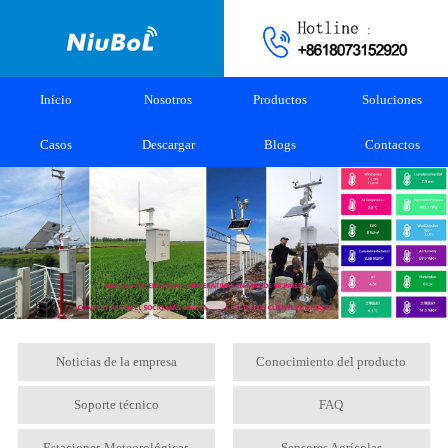
Início
Nosotros
Productos
Soluciones
Casos
Descargar
Blogs
Contactos
Noticias de la empresa
Conocimiento del producto
Soporte técnico
FAQ
Estaciones Meteorológicas
Sensores Agrícolas