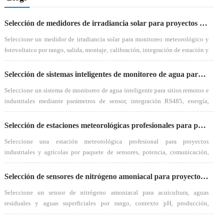
Selección de medidores de irradiancia solar para proyectos fotovoltaicos y de monitoreo meteorológico
Seleccione un medidor de irradiancia solar para monitoreo meteorológico y
fotovoltaico por rango, salida, montaje, calibración, integración de estación y
alcance de RFQ. Consulte a NiuBoL para obtener más detalles.
Selección de sistemas inteligentes de monitoreo de agua para sitios remotos e industriales
Seleccione un sistema de monitoreo de agua inteligente para sitios remotos e
industriales mediante parámetros de sensor, integración RS485, energía,
plataforma y mantenimiento. Solicite a NiuBoL la solicitud de cotización.
Selección de estaciones meteorológicas profesionales para proyectos industriales y agrícolas
Seleccione una estación meteorológica profesional para proyectos
industriales y agrícolas por paquete de sensores, potencia, comunicación,
montaje, software y alcance de RFQ. Pregunta NiuBoL.
Selección de sensores de nitrógeno amoniacal para proyectos de acuicultura y aguas residuales
Seleccione un sensor de nitrógeno amoniacal para acuicultura, aguas
residuales y aguas superficiales por rango, contexto pH, producción,
instalación, mantenimiento y alcance de RFQ. Pregúntale a NiuBoL.