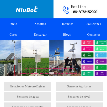
Início
Nosotros
Productos
Soluciones
Casos
Descargar
Blogs
Contactos
Estaciones Meteorológicas
Sensores Agrícolas
Sensores de agua
Sensores de nivel
Sensores de Pluviómetro
Sensores de Viento