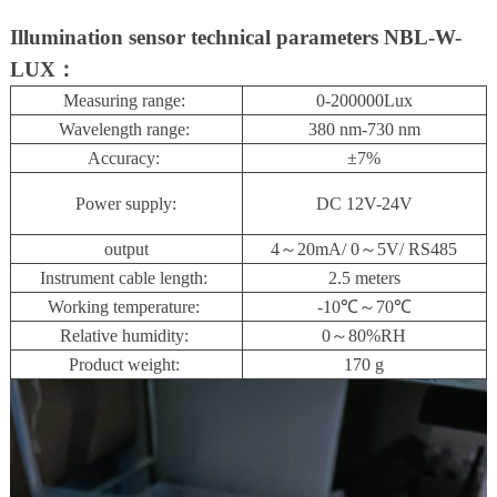
Illumination sensor technical parameters NBL-W-
LUX：
Measuring range:
0-200000Lux
Wavelength range:
380 nm-730 nm
Accuracy:
±7%
Power supply:
DC 12V-24V
output
4～20mA/ 0～5V/ RS485
Instrument cable length:
2.5 meters
Working temperature:
-10℃～70℃
Relative humidity:
0～80%RH
Product weight:
170 g