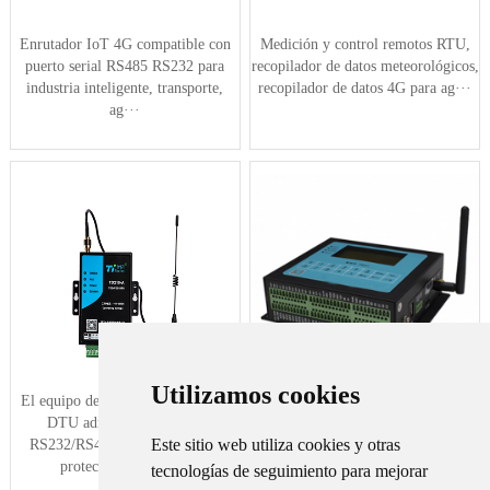
Enrutador IoT 4G compatible con
Medición y control remotos RTU,
puerto serial RS485 RS232 para
recopilador de datos meteorológicos,
industria inteligente, transporte,
recopilador de datos 4G para ag···
ag···
Utilizamos cookies
El equipo de adquisición de datos
El recopilador de datos RTU utiliza
DTU admite el protocolo
la red celular para conectar sus
Este sitio web utiliza cookies y otras
RS232/RS485, MODBUS para
dispositivos de red y dispositi···
protección ambien···
tecnologías de seguimiento para mejorar