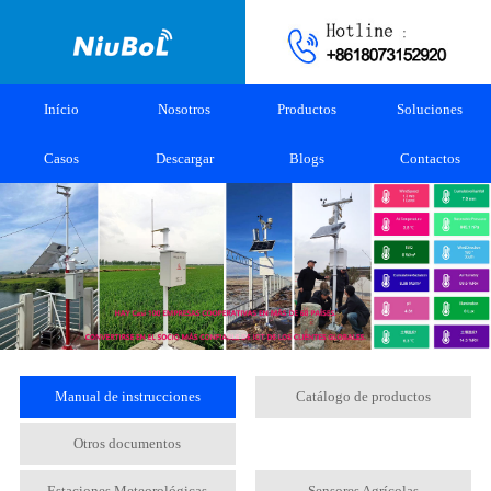
Início
Nosotros
Productos
Soluciones
Casos
Descargar
Blogs
Contactos
Manual de instrucciones
Catálogo de productos
Otros documentos
Estaciones Meteorológicas
Sensores Agrícolas