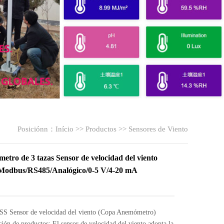
Posiciónn：
Início
>>
Productos
>>
Sensores de Viento
tro de 3 tazas Sensor de velocidad del viento
 Modbus/RS485/Analógico/0-5 V/4-20 mA
 Sensor de velocidad del viento (Copa Anemómetro)
ción de productos: El sensor de velocidad del viento adopta la