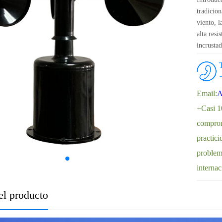
tradicion
viento, l
alta res
incrustad
velocidad
ser ampl
ambiente
Email:
A
+Casi 1
comprom
practici
problem
interna
el producto