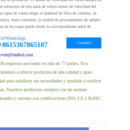
al estructura de tres tazas de viento sensor de velocidad del
as copas de viento elegir el material de fibra de carbono, de
istencia, buen comienzo, la unidad de procesamiento de señales
as en las copas puede emitir la correspondiente señal de
 del viento de acuerdo a las necesidades del usuario, puede
Tel/WhatsApp:
iamente utilizado en la meteorología, marina, medio
Consulta
+8615367865107
, aeropuertos, puert···
rvin@niubol.com
00 empresas asociadas en más de 77 países. Nos
etemos a ofrecer productos de alta calidad y gran
dad para satisfacer sus necesidades y ayudarle a resolver
as. Nuestros productos cumplen con las normas
cionales y cuentan con certificaciones ISO, CE y RoHS.