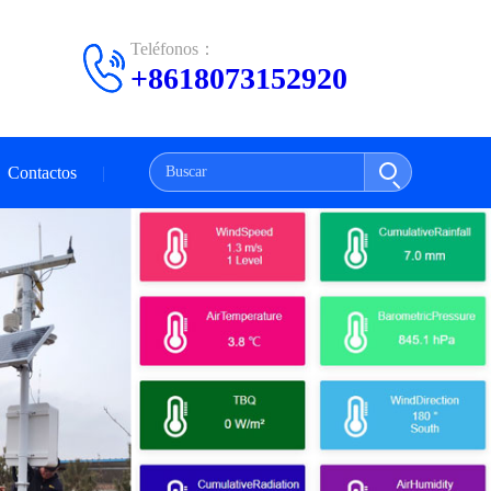
Teléfonos：
+8618073152920
Contactos