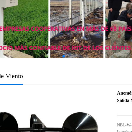
de Viento
Anemóme
Salida
NBL-W-SS
Introduc