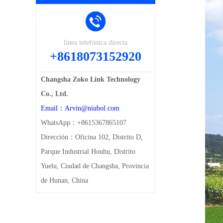
línea telefónica directa
+8618073152920
Changsha Zoko Link Technology
Co., Ltd.
Email：Arvin@niubol.com
WhatsApp：+8615367865107
Dirección：Oficina 102, Distrito D,
Parque Industrial Houhu, Distrito
Yuelu, Ciudad de Changsha, Provincia
de Hunan, China