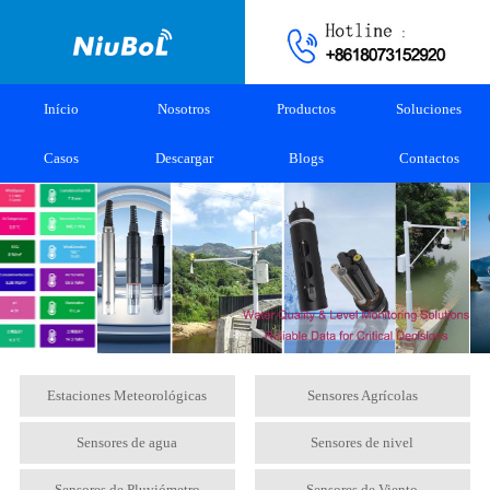
Início
Nosotros
Productos
Soluciones
Casos
Descargar
Blogs
Contactos
Estaciones Meteorológicas
Sensores Agrícolas
Sensores de agua
Sensores de nivel
Sensores de Pluviómetro
Sensores de Viento