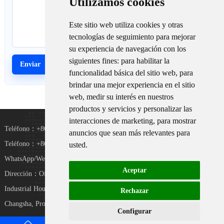
Utilizamos cookies
Este sitio web utiliza cookies y otras
tecnologías de seguimiento para mejorar
su experiencia de navegación con los
siguientes fines:
para habilitar la
funcionalidad básica del sitio web
,
para
brindar una mejor experiencia en el sitio
web
,
medir su interés en nuestros
productos y servicios y personalizar las
interacciones de marketing
,
para mostrar
Teléfono：+8615367865107
anuncios que sean más relevantes para
Teléfono：+8618073152920
usted
.
WhatsApp/WeChat：+8615367865107
Aceptar
Dirección：Oficina 102, Distrito D, Parque
TiKToK
Industrial Houhu, Distrito Yuelu, Ciudad de
Rechazar
Changsha, Provincia de Hunan, China
Configurar